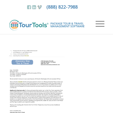
(888) 822-7988