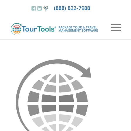
(888) 822-7988